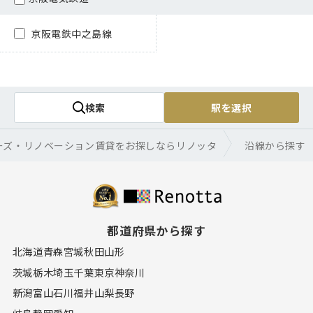
京阪電鉄中之島線
検索
駅を選択
ーズ・リノベーション賃貸をお探しならリノッタ
沿線から探す
都道府県から探す
北海道
青森
宮城
秋田
山形
茨城
栃木
埼玉
千葉
東京
神奈川
新潟
富山
石川
福井
山梨
長野