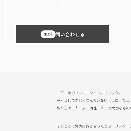
問い合わせる
無料
一戸一絵のリノベーション。リノッタ。
一人として同じ人なんていないように、ひと
私たちは一人一人、個性、という大切なもの
そのことに誠実に向き合ったとき、リノベーショ