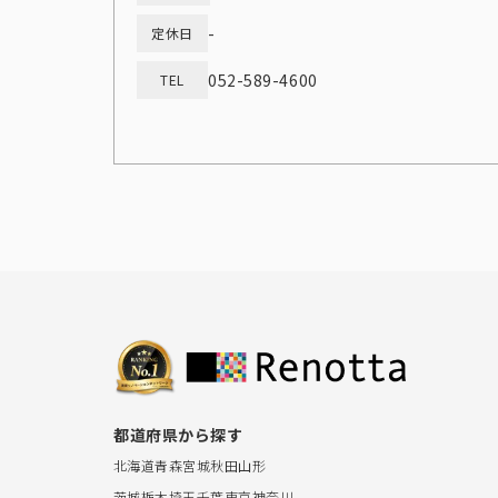
-
定休日
052-589-4600
TEL
都道府県から探す
北海道
青森
宮城
秋田
山形
茨城
栃木
埼玉
千葉
東京
神奈川