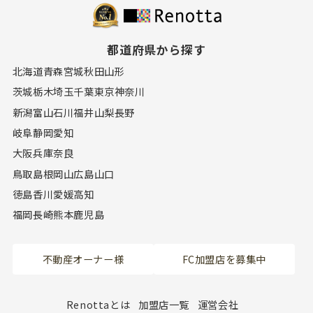
都道府県から探す
北海道
青森
宮城
秋田
山形
茨城
栃木
埼玉
千葉
東京
神奈川
新潟
富山
石川
福井
山梨
長野
岐阜
静岡
愛知
大阪
兵庫
奈良
鳥取
島根
岡山
広島
山口
徳島
香川
愛媛
高知
福岡
長崎
熊本
鹿児島
不動産オーナー様
FC加盟店を募集中
Renottaとは
加盟店一覧
運営会社