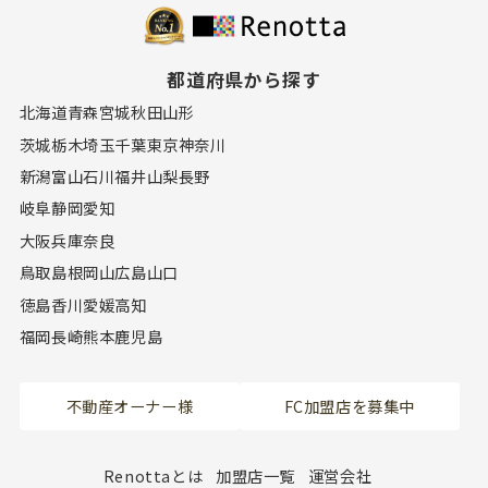
都道府県から探す
北海道
青森
宮城
秋田
山形
茨城
栃木
埼玉
千葉
東京
神奈川
新潟
富山
石川
福井
山梨
長野
岐阜
静岡
愛知
大阪
兵庫
奈良
鳥取
島根
岡山
広島
山口
徳島
香川
愛媛
高知
福岡
長崎
熊本
鹿児島
不動産オーナー様
FC加盟店を募集中
Renottaとは
加盟店一覧
運営会社