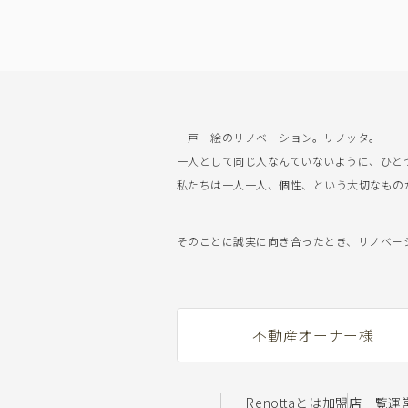
一戸一絵のリノベーション。リノッタ。
一人として同じ人なんていないように、ひと
私たちは一人一人、個性、という大切なもの
そのことに誠実に向き合ったとき、リノベーショ
不動産オーナー様
Renottaとは
加盟店一覧
運