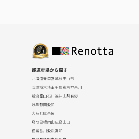
都道府県から探す
北海道
青森
宮城
秋田
山形
茨城
栃木
埼玉
千葉
東京
神奈川
新潟
富山
石川
福井
山梨
長野
岐阜
静岡
愛知
大阪
兵庫
奈良
鳥取
島根
岡山
広島
山口
徳島
香川
愛媛
高知