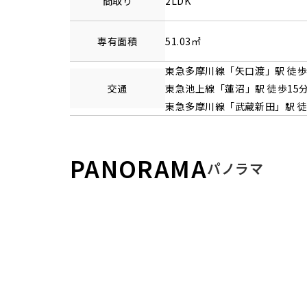
間取り
2LDK
専有面積
51.03㎡
東急多摩川線
「
矢口渡
」駅 徒歩
交通
東急池上線
「
蓮沼
」駅 徒歩15
東急多摩川線
「
武蔵新田
」駅 徒
PANORAMA
パノラマ