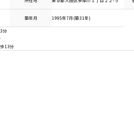
所在地
東京都
大田区
多摩川
１丁目２２-５
築年月
1995年7月(築31年)
3分
分
歩13分