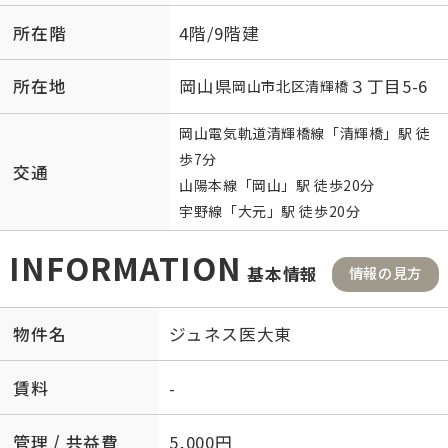
所在階
4階/9階建
所在地
岡山県
３丁目5-6
岡山市北区
清輝橋
岡山電気軌道清輝橋線
「
清輝橋
」駅 徒
歩7分
交通
山陽本線
「
岡山
」駅 徒歩20分
宇野線
「
大元
」駅 徒歩20分
INFORMATION
基本情報
情報の見方
物件名
ジュネス医大東
賃料
-
管理 / 共益費
5,000円