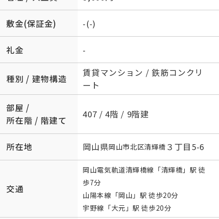
敷金(保証金)
-(-)
礼金
-
賃貸マンション / 鉄筋コンクリ
種別 / 建物構造
ート
部屋 /
407 / 4階 / 9階建
所在階 / 階建て
所在地
岡山県
３丁目5-6
岡山市北区
清輝橋
岡山電気軌道清輝橋線
「
清輝橋
」駅 徒
歩7分
交通
山陽本線
「
岡山
」駅 徒歩20分
宇野線
「
大元
」駅 徒歩20分