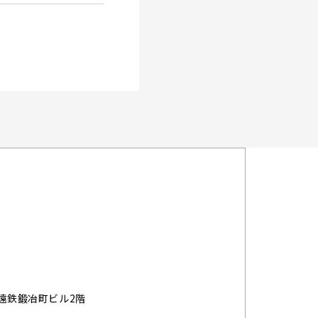
 遠鉄鍛冶町ビル2階