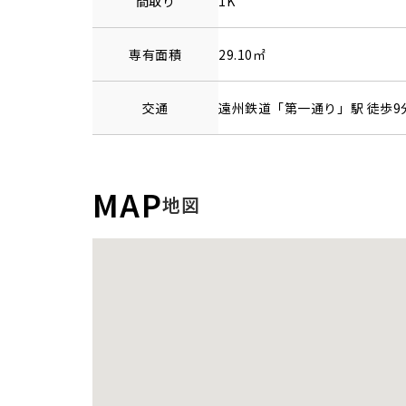
間取り
1K
専有面積
29.10㎡
交通
遠州鉄道
「
第一通り
」駅 徒歩9
MAP
地図