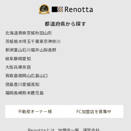
都道府県から探す
北海道
青森
宮城
秋田
山形
茨城
栃木
埼玉
千葉
東京
神奈川
新潟
富山
石川
福井
山梨
長野
岐阜
静岡
愛知
大阪
兵庫
奈良
鳥取
島根
岡山
広島
山口
徳島
香川
愛媛
高知
福岡
長崎
熊本
鹿児島
不動産オーナー様
FC加盟店を募集中
Renottaとは
加盟店一覧
運営会社