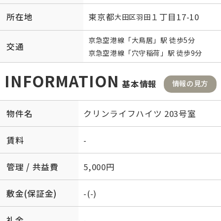
所在地
東京都
１丁目17-10
大田区
羽田
京急空港線
「
大鳥居
」駅 徒歩5分
交通
京急空港線
「
穴守稲荷
」駅 徒歩9分
INFORMATION
基本情報
情報の見方
物件名
クリンライフハイツ 203号室
賃料
-
管理 / 共益費
5,000円
敷金(保証金)
-(-)
礼金
-