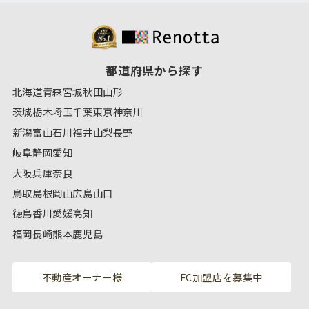
都道府県から探す
北海道
青森
宮城
秋田
山形
茨城
栃木
埼玉
千葉
東京
神奈川
新潟
富山
石川
福井
山梨
長野
岐阜
静岡
愛知
大阪
兵庫
奈良
鳥取
島根
岡山
広島
山口
徳島
香川
愛媛
高知
福岡
長崎
熊本
鹿児島
不動産オーナー様
FC加盟店を募集中