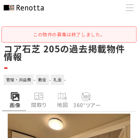
この物件の募集は終了しました。
コア石芝 205の過去掲載物件
情報
-
-
-
-
管理・共益費
敷金
礼金
間取り
地図
画像
360°ツアー