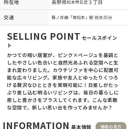
所在地
長野県
３丁目
松本市
石芝
交通
篠ノ井線
「
南松本
」駅 徒歩25分
SELLING POINT
セールスポイン
ト
かつての暗い居室が、ピンク×ベージュを基調と
したやさしい色合いと自然光あふれる空間へと生
まれ変わりました。カウチソファを中心に配置可
能な広々リビング。家族や友人とゆったりくつろ
げる贅沢なひとときを実現可能に！日差しがたっ
ぷり差し込む明るいリビングは、毎日の暮らしに
癒しと豊かさをプラスしてくれます。こんな素敵
な空間で、新しい思い出を作ってみませんか？
INFORMATION
基本情報
情報の見方