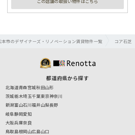
この店舗の取扱い物件はこちら
松本市のデザイナーズ・リノベーション賃貸物件一覧
コア石芝
都道府県から探す
北海道
青森
宮城
秋田
山形
茨城
栃木
埼玉
千葉
東京
神奈川
新潟
富山
石川
福井
山梨
長野
岐阜
静岡
愛知
大阪
兵庫
奈良
鳥取
島根
岡山
広島
山口