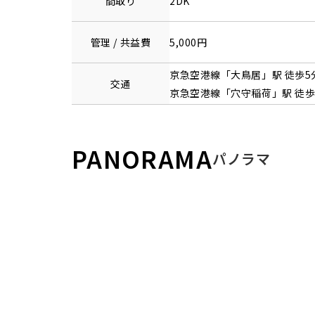
間取り
2DK
管理 / 共益費
5,000円
京急空港線
「
大鳥居
」駅 徒歩5
交通
京急空港線
「
穴守稲荷
」駅 徒歩
PANORAMA
パノラマ