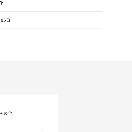
介
月05日
その他