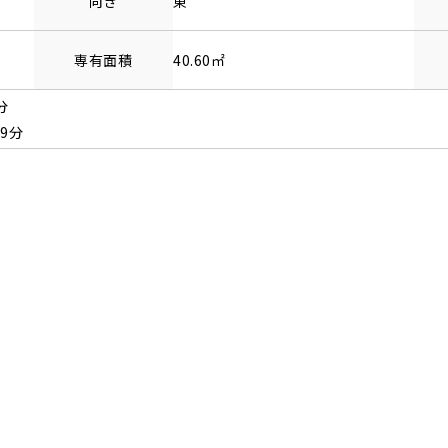
向き
東
専有面積
40.60㎡
分
9分