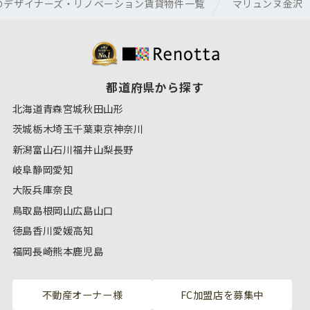
のデザイナーズ・リノベーション賃貸物件一覧
マリュンヌ金沢
都道府県から探す
北海道
青森
宮城
秋田
山形
茨城
栃木
埼玉
千葉
東京
神奈川
新潟
富山
石川
福井
山梨
長野
岐阜
静岡
愛知
大阪
兵庫
奈良
鳥取
島根
岡山
広島
山口
徳島
香川
愛媛
高知
福岡
長崎
熊本
鹿児島
不動産オーナー様
FC加盟店を募集中