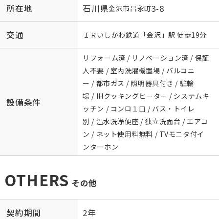
所在地
石川県
3-8
金沢市
昌永町
交通
ＩＲいしかわ鉄道
「
金沢
」駅 徒歩19分
リフォーム済 / リノベーション済 / 保証
人不要 / 室内洗濯機置場 / バルコニ
ー / 都市ガス / 照明器具付き / 駐輪
場 / IHクッキングヒーター / システムキ
設備条件
ッチン / コンロ１口 / バス・トイレ
別 / 温水洗浄便座 / 独立洗面台 / エアコ
ン / ネット使用料無料 / TVモニタ付イ
ンターホン
OTHERS
その他
契約期間
2年