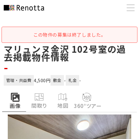
この物件の募集は終了しました。
マリュンヌ金沢 102号室の過
去掲載物件情報
-
4,500円
-
-
管理・共益費
敷金
礼金
間取り
地図
画像
360°ツアー