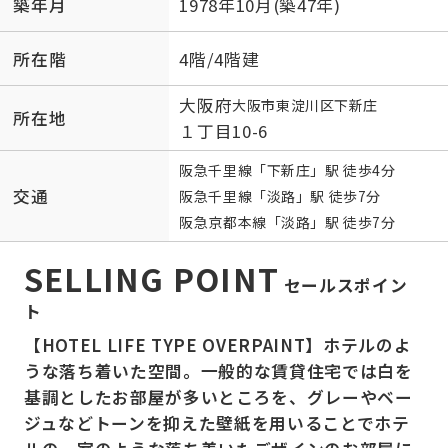
築年月
1978年10月(築47年)
所在階
4階/4階建
大阪府
大阪市東淀川区
下新庄
所在地
１丁目10-6
阪急千里線
「
下新庄
」駅 徒歩4分
交通
阪急千里線
「
淡路
」駅 徒歩7分
阪急京都本線
「
淡路
」駅 徒歩7分
SELLING POINT
セールスポイン
ト
【HOTEL LIFE TYPE OVERPAINT】ホテルのよ
うな落ち着いた空間。一般的な賃貸住宅では白を
基調としたお部屋が多いところを、グレーやベー
ジュなどトーンを抑えた壁紙を用いることでホテ