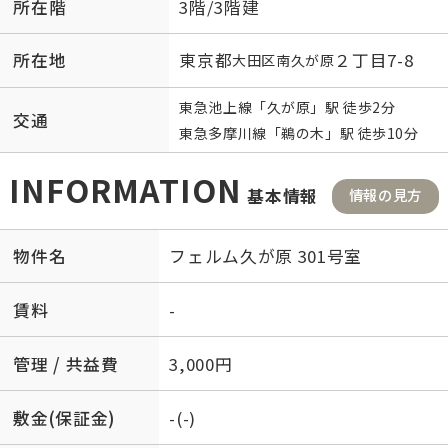
所在階
3階/3階建
所在地
東京都
２丁目7-8
大田区
南久が原
東急池上線
「
久が原
」駅 徒歩2分
交通
東急多摩川線
「
鵜の木
」駅 徒歩10分
INFORMATION
基本情報
情報の見方
物件名
フェルム久が原 301号室
賃料
-
管理 / 共益費
3,000円
敷金(保証金)
-(-)