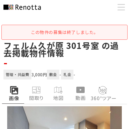
この物件の募集は終了しました。
フェルム久が原 301号室 の過
去掲載物件情報
-
3,000円
-
-
管理・共益費
敷金
礼金
間取り
地図
動画
画像
360°ツアー