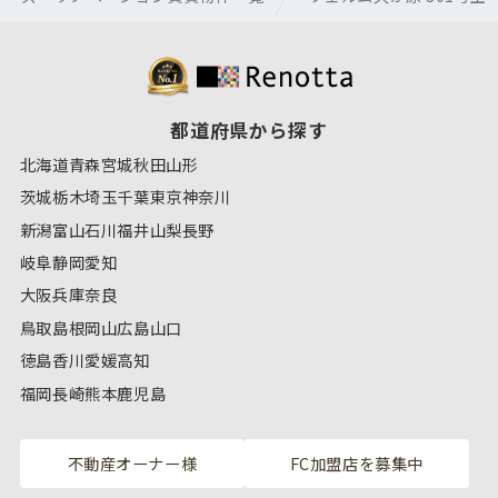
都道府県から探す
北海道
青森
宮城
秋田
山形
茨城
栃木
埼玉
千葉
東京
神奈川
新潟
富山
石川
福井
山梨
長野
岐阜
静岡
愛知
大阪
兵庫
奈良
鳥取
島根
岡山
広島
山口
徳島
香川
愛媛
高知
福岡
長崎
熊本
鹿児島
不動産オーナー様
FC加盟店を募集中