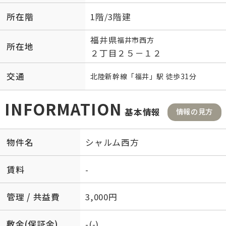
所在階
1階/3階建
福井県
福井市
西方
所在地
２丁目２５－１２
交通
北陸新幹線
「
福井
」駅 徒歩31分
INFORMATION
基本情報
情報の見方
物件名
シャルム西方
賃料
-
管理 / 共益費
3,000円
敷金(保証金)
-(-)