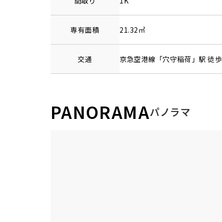
間取り
1K
専有面積
21.32㎡
交通
京急空港線
「
穴守稲荷
」駅 徒歩
PANORAMA
パノラマ