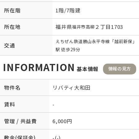
所在階
1階/7階建
所在地
福井県
２丁目1703
福井市
高柳
えちぜん鉄道勝山永平寺線
「
越前新保
」
交通
駅 徒歩29分
INFORMATION
基本情報
情報の見方
物件名
リバティ大和田
賃料
-
管理 / 共益費
6,000円
敷金(保証金)
-(-)