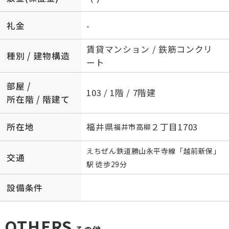
礼金
-
賃貸マンション / 鉄筋コンクリ
種別 / 建物構造
ート
部屋 /
103 / 1階 / 7階建
所在階 / 階建て
所在地
福井県
２丁目1703
福井市
高柳
えちぜん鉄道勝山永平寺線
「
越前新保
」
交通
駅 徒歩29分
設備条件
OTHERS