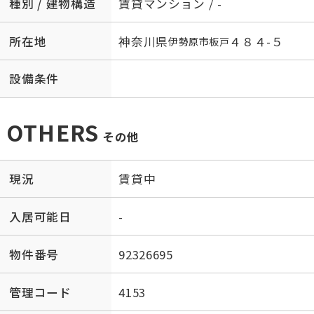
種別 / 建物構造
賃貸マンション / -
所在地
神奈川県
４８４-５
伊勢原市
板戸
設備条件
OTHERS
その他
現況
賃貸中
入居可能日
-
物件番号
92326695
管理コード
4153