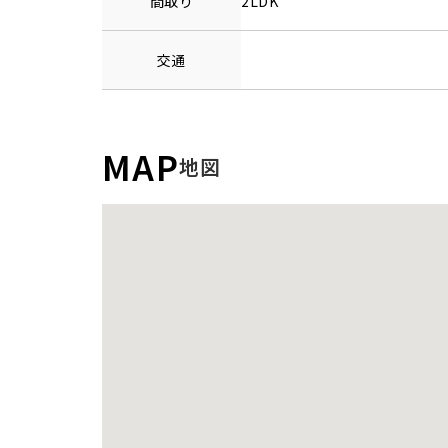
間取り
2LDK
交通
MAP
地図