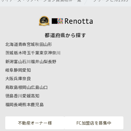
都道府県から探す
北海道
青森
宮城
秋田
山形
茨城
栃木
埼玉
千葉
東京
神奈川
新潟
富山
石川
福井
山梨
長野
岐阜
静岡
愛知
大阪
兵庫
奈良
鳥取
島根
岡山
広島
山口
徳島
香川
愛媛
高知
福岡
長崎
熊本
鹿児島
不動産オーナー様
FC加盟店を募集中