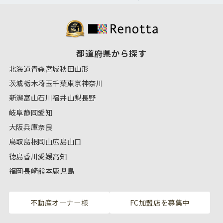
都道府県から探す
北海道
青森
宮城
秋田
山形
茨城
栃木
埼玉
千葉
東京
神奈川
新潟
富山
石川
福井
山梨
長野
岐阜
静岡
愛知
大阪
兵庫
奈良
鳥取
島根
岡山
広島
山口
徳島
香川
愛媛
高知
福岡
長崎
熊本
鹿児島
不動産オーナー様
FC加盟店を募集中