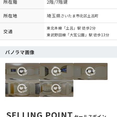
所在階
2階/7階建
所在地
埼玉県
さいたま市北区
土呂町
東北本線
「
土呂
」駅 徒歩2分
交通
東武野田線
「
大宮公園
」駅 徒歩13分
パノラマ画像
SELLING POINT
セールスポイン