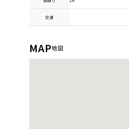
間取り
2K
交通
MAP
地図