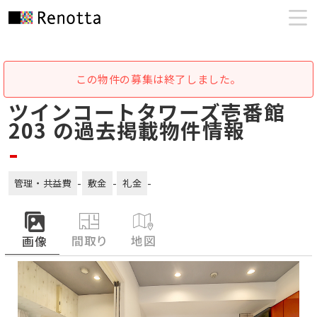
この物件の募集は終了しました。
ツインコートタワーズ壱番館
203 の過去掲載物件情報
-
-
-
-
管理・共益費
敷金
礼金
間取り
地図
画像