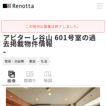
この物件の募集は終了しました。
アビターレ谷山 601号室の過
去掲載物件情報
-
-
-
-
管理・共益費
敷金
礼金
間取り
地図
画像