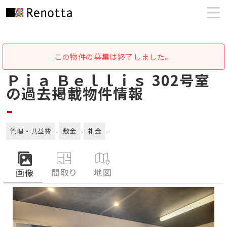
この物件の募集は終了しました。
Ｐｉａ Ｂｅｌｌｉｓ 302号室
の過去掲載物件情報
-
-
-
-
管理・共益費
敷金
礼金
間取り
地図
画像