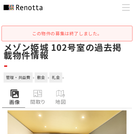
この物件の募集は終了しました。
メゾン姫城 102号室の過去掲
載物件情報
-
-
-
-
管理・共益費
敷金
礼金
間取り
地図
画像