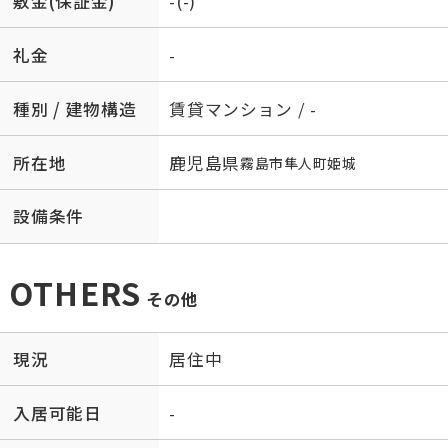
敷金(保証金)
-(-)
礼金
-
種別 / 建物構造
賃貸マンション / -
所在地
鹿児島県
霧島市
隼人町姫城
設備条件
OTHERS
その他
現況
居住中
入居可能日
-