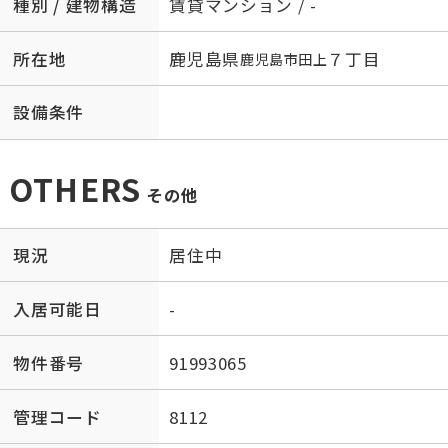
種別 / 建物構造
賃貸マンション / -
所在地
鹿児島県
７丁目
鹿児島市
田上
設備条件
OTHERS
その他
現況
居住中
入居可能日
-
物件番号
91993065
管理コード
8112