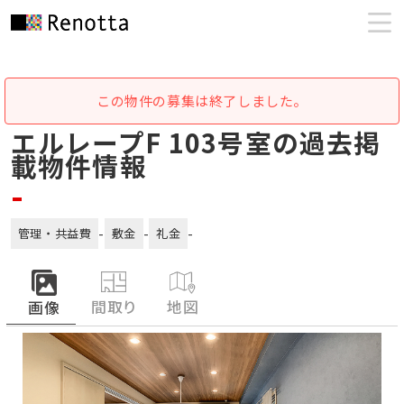
この物件の募集は終了しました。
エルレープF 103号室の過去掲
載物件情報
-
-
-
-
管理・共益費
敷金
礼金
間取り
地図
画像