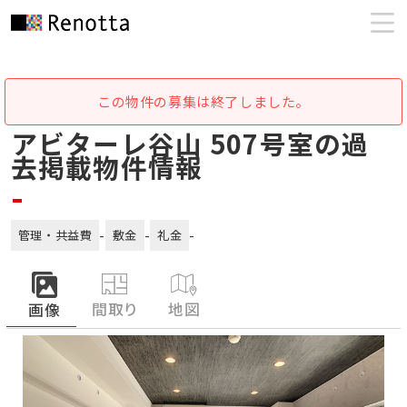
この物件の募集は終了しました。
アビターレ谷山 507号室の過
去掲載物件情報
-
-
-
-
管理・共益費
敷金
礼金
間取り
地図
画像