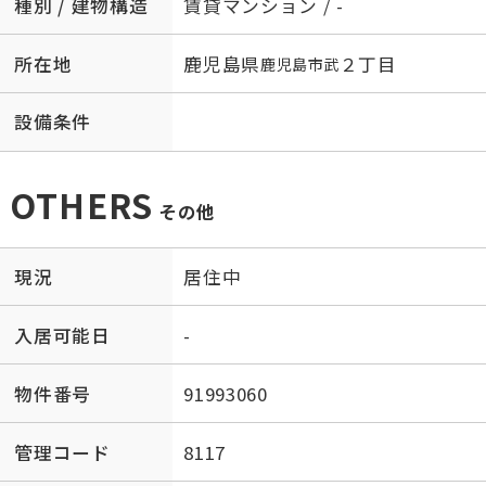
種別 / 建物構造
賃貸マンション / -
所在地
鹿児島県
２丁目
鹿児島市
武
設備条件
OTHERS
その他
現況
居住中
入居可能日
-
物件番号
91993060
管理コード
8117