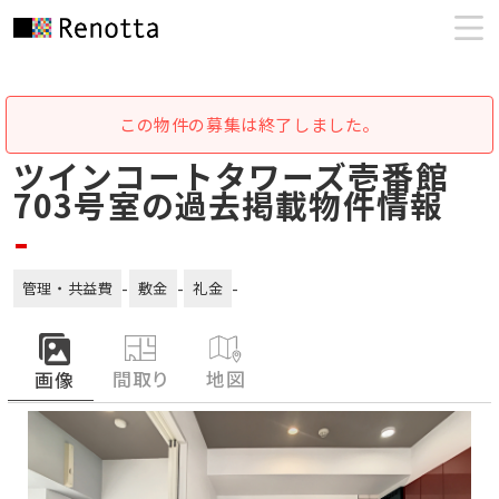
この物件の募集は終了しました。
ツインコートタワーズ壱番館
703号室の過去掲載物件情報
-
-
-
-
管理・共益費
敷金
礼金
間取り
地図
画像