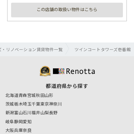
この店舗の取扱い物件はこちら
ズ・リノベーション賃貸物件一覧
ツインコートタワーズ壱番館
都道府県から探す
北海道
青森
宮城
秋田
山形
茨城
栃木
埼玉
千葉
東京
神奈川
新潟
富山
石川
福井
山梨
長野
岐阜
静岡
愛知
大阪
兵庫
奈良