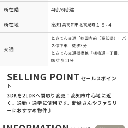
所在階
4階/6階建
所在地
高知県
１８-４
高知市
北高見町
とさでん交通「妙国寺前（高知県）」バ
ス停下車 徒歩3分
交通
とさでん交通桟橋線
「
桟橋通一丁目
」
駅 徒歩11分
SELLING POINT
セールスポイン
ト
3DKを2LDKへ間取り変更！高知市中心地に近
く、通勤・通学に便利です。新婚さんやファミリ
ーにおすすめ物件♪
INFORMATION