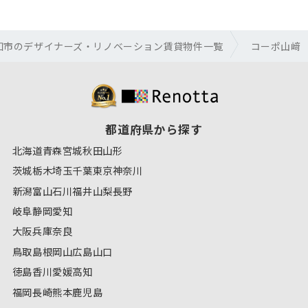
知市のデザイナーズ・リノベーション賃貸物件一覧
コーポ山﨑
都道府県から探す
北海道
青森
宮城
秋田
山形
茨城
栃木
埼玉
千葉
東京
神奈川
新潟
富山
石川
福井
山梨
長野
岐阜
静岡
愛知
大阪
兵庫
奈良
鳥取
島根
岡山
広島
山口
徳島
香川
愛媛
高知
福岡
長崎
熊本
鹿児島