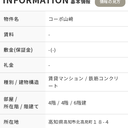
基本情報
情報の見方
物件名
コーポ山﨑
賃料
-
敷金(保証金)
-(-)
礼金
-
賃貸マンション / 鉄筋コンクリ
種別 / 建物構造
ート
部屋 /
4階 / 4階 / 6階建
所在階 / 階建て
所在地
高知県
１８-４
高知市
北高見町