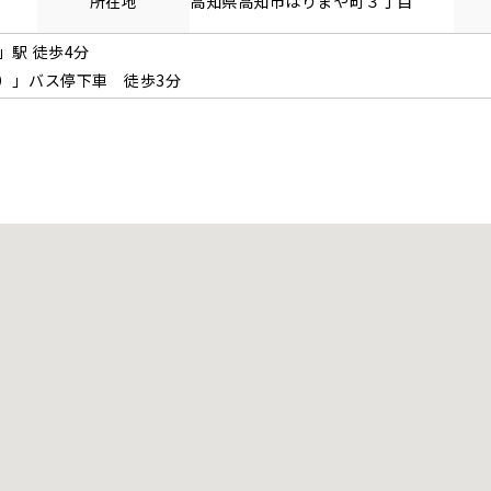
所在地
高知県
高知市
はりまや町
３丁目
」駅 徒歩4分
）」バス停下車 徒歩3分