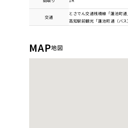
間取り
1R
とさでん交通桟橋線
「
蓮池町通
交通
高知駅前観光「蓮池町通（バス
MAP
地図