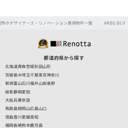
知市のデザイナーズ・リノベーション賃貸物件一覧
ARBO.BLD
都道府県から探す
北海道
青森
宮城
秋田
山形
茨城
栃木
埼玉
千葉
東京
神奈川
新潟
富山
石川
福井
山梨
長野
岐阜
静岡
愛知
大阪
兵庫
奈良
鳥取
島根
岡山
広島
山口
徳島
香川
愛媛
高知
福岡
長崎
熊本
鹿児島