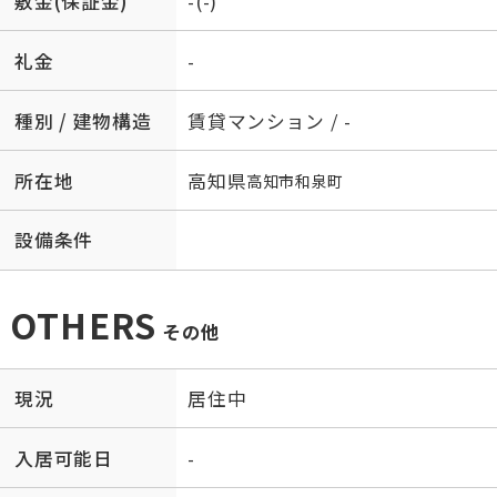
敷金(保証金)
-(-)
礼金
-
種別 / 建物構造
賃貸マンション / -
所在地
高知県
高知市
和泉町
設備条件
OTHERS
その他
現況
居住中
入居可能日
-