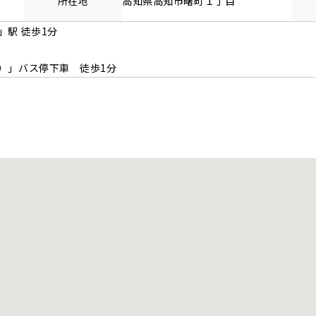
所在地
高知県
高知市
曙町
１丁目
」駅 徒歩1分
）」バス停下車 徒歩1分