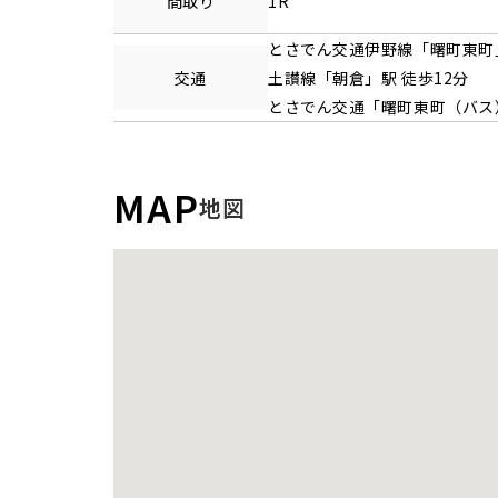
間取り
1R
とさでん交通伊野線
「
曙町東町
交通
土讃線
「
朝倉
」駅 徒歩12分
とさでん交通「曙町東町（バス
MAP
地図