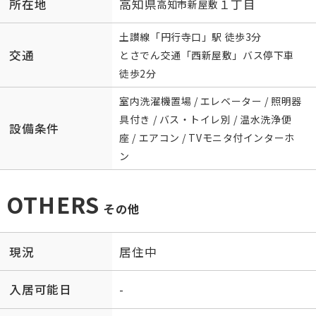
所在地
高知県
１丁目
高知市
新屋敷
土讃線
「
円行寺口
」駅 徒歩3分
交通
とさでん交通「西新屋敷」バス停下車
徒歩2分
室内洗濯機置場 / エレベーター / 照明器
具付き / バス・トイレ別 / 温水洗浄便
設備条件
座 / エアコン / TVモニタ付インターホ
ン
OTHERS
その他
現況
居住中
入居可能日
-