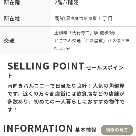
所在階
2階/7階建
所在地
高知県
１丁目
高知市
新屋敷
土讃線
「
円行寺口
」駅 徒歩3分
交通
とさでん交通「西新屋敷」バス停下車
徒歩2分
SELLING POINT
セールスポイン
ト
南向きバルコニーで日当たり良好！人気の角部屋
です。近くの万々商店街には飲食店などの店舗が
多数あり、初めての一人暮らしにおすすめ物件で
す！
INFORMATION
基本情報
情報の見方