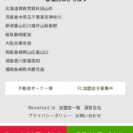
北海道
青森
宮城
秋田
山形
茨城
栃木
埼玉
千葉
東京
神奈川
新潟
富山
石川
福井
山梨
長野
岐阜
静岡
愛知
大阪
兵庫
奈良
鳥取
島根
岡山
広島
山口
徳島
香川
愛媛
高知
福岡
長崎
熊本
鹿児島
不動産オーナー様
FC加盟店を募集中
Renottaとは
加盟店一覧
運営会社
プライバシーポリシー
お問い合わせ