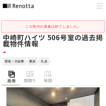
この物件の募集は終了しました。
中崎町ハイツ 506号室の過去掲
載物件情報
-
-
-
-
管理・共益費
敷金
礼金
間取り
地図
画像