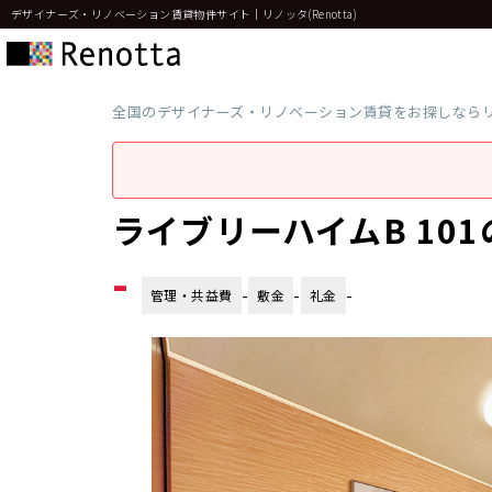
デザイナーズ・リノベーション賃貸物件サイト｜リノッタ(Renotta)
全国のデザイナーズ・リノベーション賃貸をお探しなら
ライブリーハイムB 10
-
-
-
-
管理・共益費
敷金
礼金