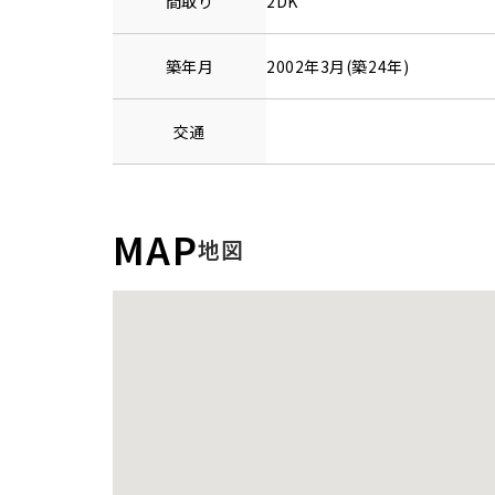
間取り
2DK
築年月
2002年3月(築24年)
交通
MAP
地図