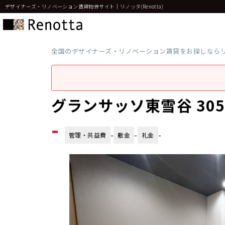
デザイナーズ・リノベーション賃貸物件サイト｜リノッタ(Renotta)
全国のデザイナーズ・リノベーション賃貸をお探しなら
グランサッソ東雪谷 30
-
-
-
-
管理・共益費
敷金
礼金