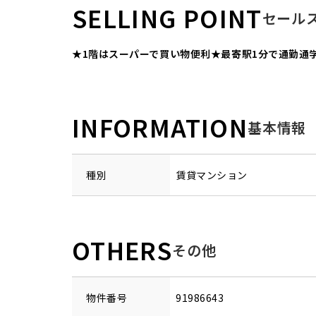
SELLING POINT
セール
★1階はスーパーで買い物便利★最寄駅1分で通勤通
INFORMATION
基本情報
種別
賃貸マンション
OTHERS
その他
物件番号
91986643