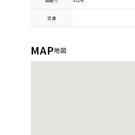
間取り
3LDK
交通
MAP
地図