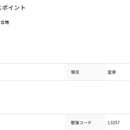
スポイント
の好立地
現況
空家
管理コード
13257