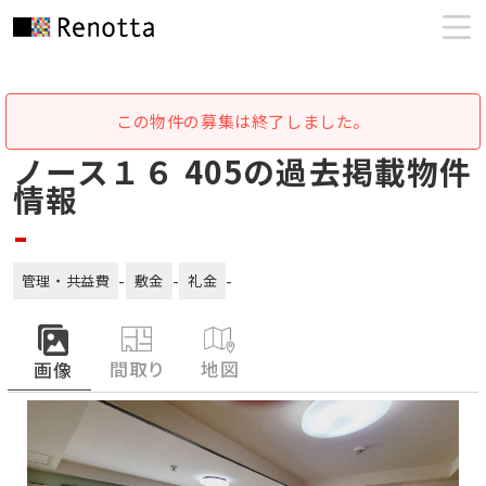
この物件の募集は終了しました。
ノース１６ 405の過去掲載物件
情報
-
-
-
-
管理・共益費
敷金
礼金
間取り
地図
画像