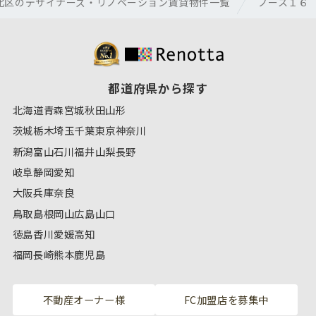
北区のデザイナーズ・リノベーション賃貸物件一覧
ノース１６
都道府県から探す
北海道
青森
宮城
秋田
山形
茨城
栃木
埼玉
千葉
東京
神奈川
新潟
富山
石川
福井
山梨
長野
岐阜
静岡
愛知
大阪
兵庫
奈良
鳥取
島根
岡山
広島
山口
徳島
香川
愛媛
高知
福岡
長崎
熊本
鹿児島
不動産オーナー様
FC加盟店を募集中