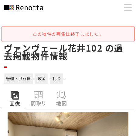
この物件の募集は終了しました。
ヴァンヴェール花井102 の過
去掲載物件情報
-
-
-
-
管理・共益費
敷金
礼金
間取り
地図
画像