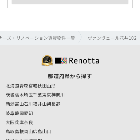
ナーズ・リノベーション賃貸物件一覧
ヴァンヴェール花井102
都道府県から探す
北海道
青森
宮城
秋田
山形
茨城
栃木
埼玉
千葉
東京
神奈川
新潟
富山
石川
福井
山梨
長野
岐阜
静岡
愛知
大阪
兵庫
奈良
鳥取
島根
岡山
広島
山口