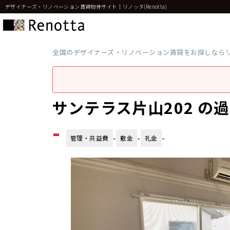
デザイナーズ・リノベーション賃貸物件サイト｜リノッタ(Renotta)
全国のデザイナーズ・リノベーション賃貸をお探しなら
サンテラス片山202 の
-
-
-
-
管理・共益費
敷金
礼金