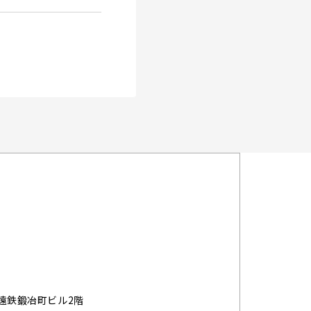
 遠鉄鍛冶町ビル2階