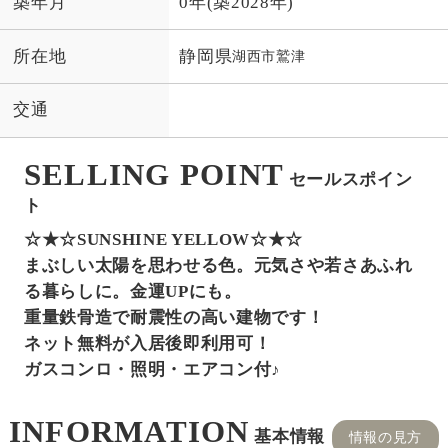
築年月
0年(築2028年)
所在地
静岡県
湖西市
鷲津
交通
SELLING POINT
セールスポイン
ト
☆★☆SUNSHINE YELLOW☆★☆
まぶしい太陽を思わせる色。元気さや若さあふれ
る暮らしに。金運UPにも。
重量鉄骨造で耐震性の高い建物です！
ネット無料が入居後即利用可！
ガスコンロ・照明・エアコン付♪
INFORMATION
基本情報
情報の見方