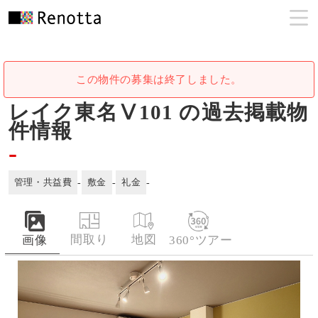
この物件の募集は終了しました。
レイク東名Ⅴ101 の過去掲載物
件情報
-
管理・共益費
-
敷金
-
礼金
-
間取り
地図
画像
360°ツアー