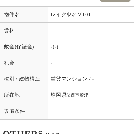
物件名
レイク東名Ⅴ101
賃料
-
敷金(保証金)
-(-)
礼金
-
種別 / 建物構造
賃貸マンション / -
所在地
静岡県
湖西市
鷲津
設備条件
OTHERS