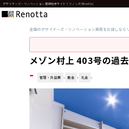
デザイナーズ・リノベーション賃貸物件サイト｜リノッタ(Renotta)
全国のデザイナーズ・リノベーション賃貸をお探しなら
メゾン村上 403号の過
-
-
-
-
管理・共益費
敷金
礼金