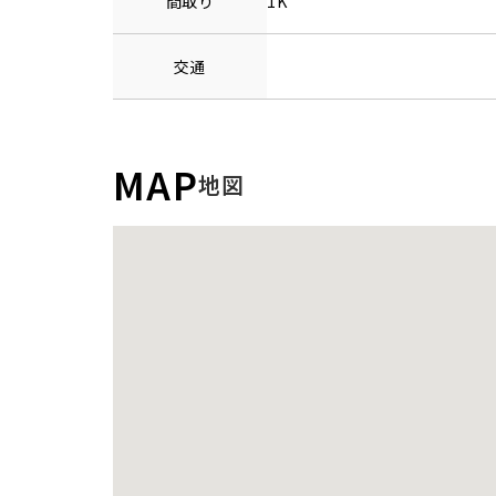
間取り
1K
交通
MAP
地図