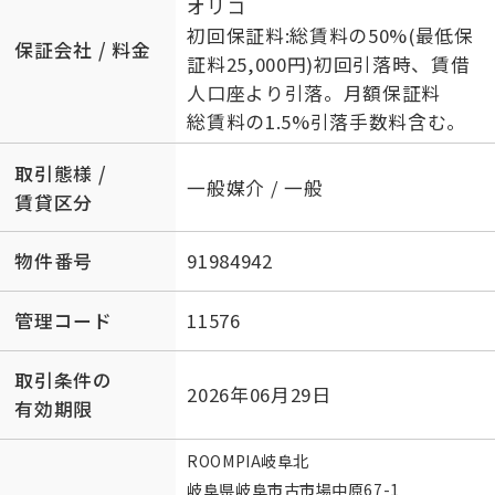
オリコ
初回保証料:総賃料の50%(最低保
保証会社 / 料金
証料25,000円)初回引落時、賃借
人口座より引落。月額保証料
総賃料の1.5%引落手数料含む。
取引態様 /
一般媒介 / 一般
賃貸区分
物件番号
91984942
管理コード
11576
取引条件の
2026年06月29日
有効期限
ROOMPIA岐阜北
岐阜県岐阜市古市場中原67-1