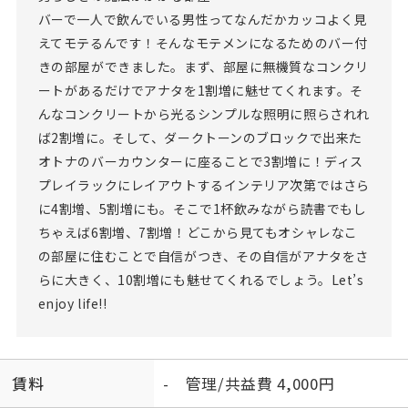
バーで一人で飲んでいる男性ってなんだかカッコよく見
えてモテるんです！そんなモテメンになるためのバー付
きの部屋ができました。まず、部屋に無機質なコンクリ
ートがあるだけでアナタを1割増に魅せてくれます。そ
んなコンクリートから光るシンプルな照明に照らされれ
ば2割増に。そして、ダークトーンのブロックで出来た
オトナのバーカウンターに座ることで3割増に！ディス
プレイラックにレイアウトするインテリア次第ではさら
に4割増、5割増にも。そこで1杯飲みながら読書でもし
ちゃえば6割増、7割増！どこから見てもオシャレなこ
の部屋に住むことで自信がつき、その自信がアナタをさ
らに大きく、10割増にも魅せてくれるでしょう。Let’s
enjoy life!!
賃料
- 管理/共益費 4,000円