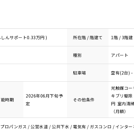
んしんサポート0.33万円 )
所在階 / 階建て
1階 / 3階建
種別
アパート
駐車場
空有(2台) -
光触媒コーテ
2026年06月下旬予
キブリ駆除・
可能時期
その他条件
定
円 室内清掃
（月額）
 プロパンガス / 公営水道 / 公共下水 / 電気有 / ガスコンロ / イン