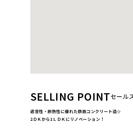
SELLING POINT
セール
遮音性・断熱性に優れた鉄筋コンクリート造☆
2ＤＫから1ＬＤＫにリノベーション！