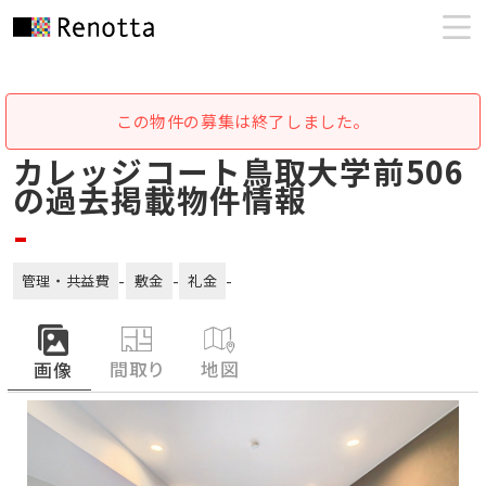
この物件の募集は終了しました。
カレッジコート鳥取大学前506
の過去掲載物件情報
-
-
-
-
管理・共益費
敷金
礼金
間取り
地図
画像