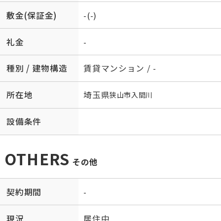
敷金(保証金)
-(-)
礼金
-
種別 / 建物構造
賃貸マンション / -
所在地
埼玉県
狭山市
入間川
設備条件
OTHERS
その他
契約期間
-
現況
居住中