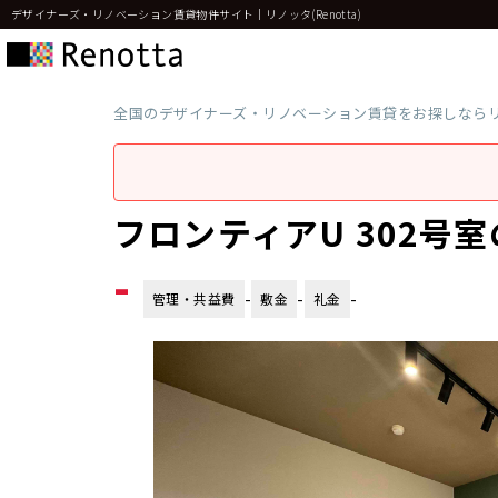
デザイナーズ・リノベーション賃貸物件サイト｜リノッタ(Renotta)
全国のデザイナーズ・リノベーション賃貸をお探しなら
フロンティアU 302号
-
-
-
-
管理・共益費
敷金
礼金