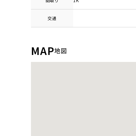
間取り
1K
交通
MAP
地図