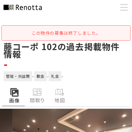
この物件の募集は終了しました。
藤コーポ 102の過去掲載物件
情報
-
-
-
-
管理・共益費
敷金
礼金
間取り
地図
画像