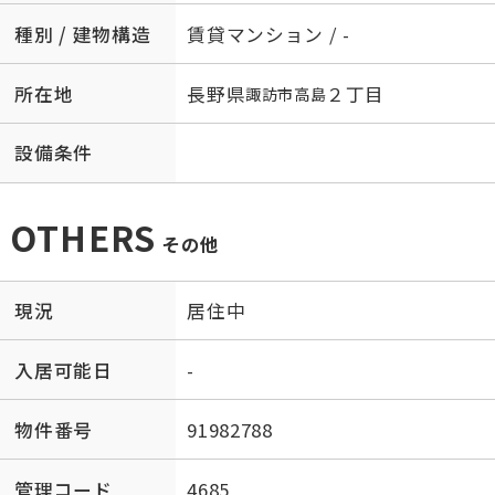
種別 / 建物構造
賃貸マンション / -
所在地
長野県
２丁目
諏訪市
高島
設備条件
OTHERS
その他
現況
居住中
入居可能日
-
物件番号
91982788
管理コード
4685