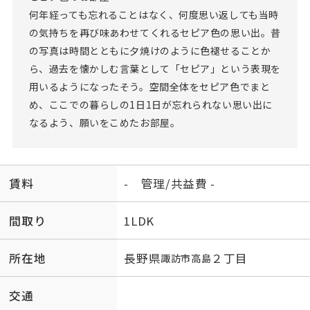
何年経っても忘れることはなく、何度思い返しても当時
の気持ちを再び味あわせてくれるセピア色の思い出。昔
の写真は時間とともに夕焼けのように色褪せることか
ら、過去を懐かしむ言葉として「セピア」という表現を
用いるようになったそう。空間全体をセピア色でまと
め、ここでの暮らしの1日1日が忘れられない思い出に
なるよう、願いをこめたお部屋。
賃料
- 管理/共益費 -
間取り
1LDK
所在地
長野県
２丁目
諏訪市
高島
交通