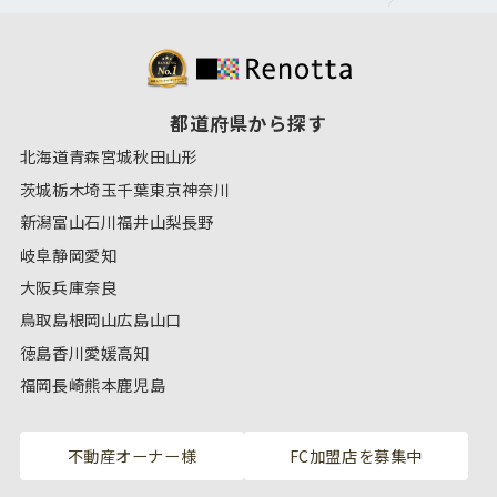
都道府県から探す
北海道
青森
宮城
秋田
山形
茨城
栃木
埼玉
千葉
東京
神奈川
新潟
富山
石川
福井
山梨
長野
岐阜
静岡
愛知
大阪
兵庫
奈良
鳥取
島根
岡山
広島
山口
徳島
香川
愛媛
高知
福岡
長崎
熊本
鹿児島
不動産オーナー様
FC加盟店を募集中